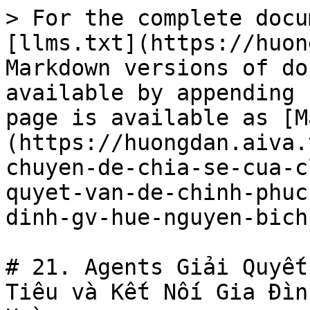
> For the complete docu
[llms.txt](https://huon
Markdown versions of do
available by appending 
page is available as [M
(https://huongdan.aiva.
chuyen-de-chia-se-cua-c
quyet-van-de-chinh-phuc
dinh-gv-hue-nguyen-bich
# 21. Agents Giải Quyết
Tiêu và Kết Nối Gia Đìn