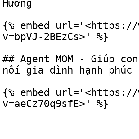
Hường

{% embed url="<https://
v=bpVJ-2BEzCs>" %}

## Agent MOM - Giúp con
nối gia đình hạnh phúc

{% embed url="<https://