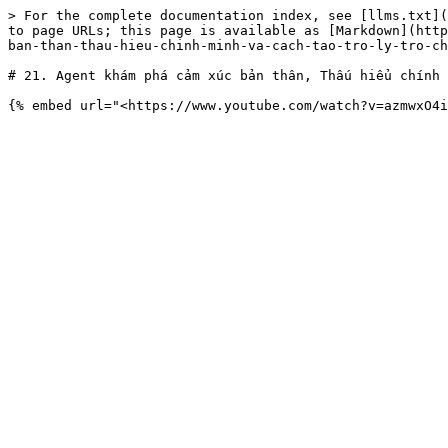
> For the complete documentation index, see [llms.txt](
to page URLs; this page is available as [Markdown](http
ban-than-thau-hieu-chinh-minh-va-cach-tao-tro-ly-tro-ch
# 21. Agent khám phá cảm xúc bản thân, Thấu hiểu chính 