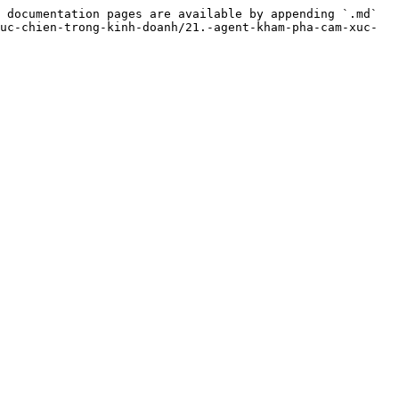
 documentation pages are available by appending `.md` 
uc-chien-trong-kinh-doanh/21.-agent-kham-pha-cam-xuc-