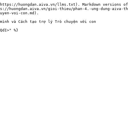
https://huongdan.aiva.vn/llms.txt). Markdown versions of
s://huongdan.aiva.vn/gioi-thieu/phan-4.-ung-dung-aiva-th
uyen-voi-con.md).

mình và Cách tạo trợ lý Trò chuyện với con
