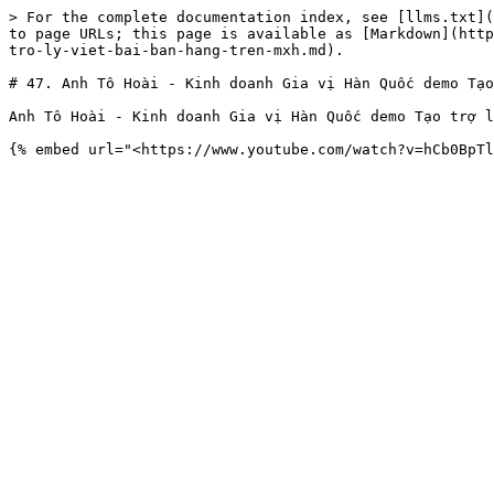
> For the complete documentation index, see [llms.txt](
to page URLs; this page is available as [Markdown](http
tro-ly-viet-bai-ban-hang-tren-mxh.md).

# 47. Anh Tô Hoài - Kinh doanh Gia vị Hàn Quốc demo Tạo
Anh Tô Hoài - Kinh doanh Gia vị Hàn Quốc demo Tạo trợ l