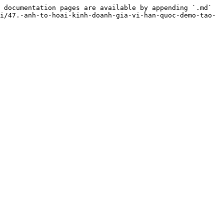
 documentation pages are available by appending `.md` 
i/47.-anh-to-hoai-kinh-doanh-gia-vi-han-quoc-demo-tao-