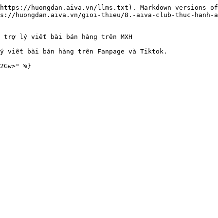
https://huongdan.aiva.vn/llms.txt). Markdown versions of
s://huongdan.aiva.vn/gioi-thieu/8.-aiva-club-thuc-hanh-a
 trợ lý viết bài bán hàng trên MXH

ý viết bài bán hàng trên Fanpage và Tiktok.
