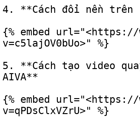
4. **Cách đổi nền trên 
{% embed url="<https://
v=c5lajOV0bUo>" %}

5. **Cách tạo video qua
AIVA**

{% embed url="<https://