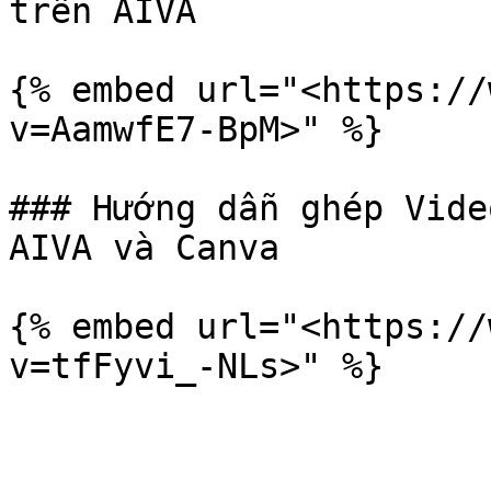
trên AIVA

{% embed url="<https://
v=AamwfE7-BpM>" %}

### Hướng dẫn ghép Vide
AIVA và Canva

{% embed url="<https://