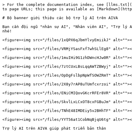
> For the complete documentation index, see [llms.txt](
to page URLs; this page is available as [Markdown](http
# Bộ banner giới thiệu các bộ trợ lý AI trên AIVA

Bạn cần đội ngũ "nhân sự AI", "Nhân viên AI", "Trợ lý A
nhé!

<figure><img src="/files/1xQPX6qJbmYlvyEmiikJ" alt=""><
<figure><img src="/files/VRMjYSasFxf7whSLlEg8" alt=""><
<figure><img src="/files/1muIHi9G1zhDWncHJw0R" alt=""><
<figure><img src="/files/7ztCUxLBsLqqAWTZBWyj" alt=""><
<figure><img src="/files/OpDgFslbpNpWfSOWZRmT" alt=""><
<figure><img src="/files/2X8y7rAP8uTUmfcxrzoi" alt=""><
<figure><img src="/files/ENiCMIQovGKcrRFEr8VR" alt=""><
<figure><img src="/files/SkvlLxLCxOT8cxFGBuJm" alt=""><
<figure><img src="/files/TNhE48IMDEiy5v2BHhTF" alt=""><
<figure><img src="/files/YYT56at1CobNqBjqU6tg" alt=""><
Trợ lý AI trên AIVA giúp phát triển bản thân
