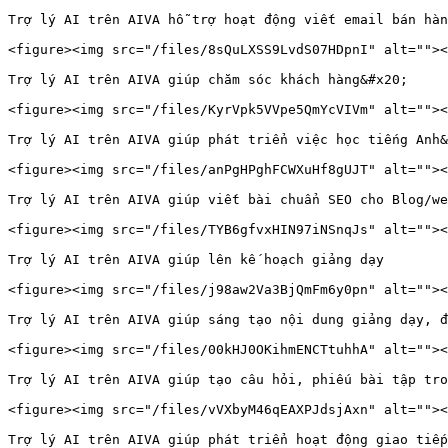
Trợ lý AI trên AIVA hỗ trợ hoạt động viết email bán hàn
<figure><img src="/files/8sQuLXSS9LvdS07HDpnI" alt=""><
Trợ lý AI trên AIVA giúp chăm sóc khách hàng&#x20;

<figure><img src="/files/KyrVpk5VVpe5QmYcVIVm" alt=""><
Trợ lý AI trên AIVA giúp phát triển việc học tiếng Anh&
<figure><img src="/files/anPgHPghFCWXuHf8gUJT" alt=""><
Trợ lý AI trên AIVA giúp viết bài chuẩn SEO cho Blog/we
<figure><img src="/files/TYB6gfvxHIN97iNSnqJs" alt=""><
Trợ lý AI trên AIVA giúp lên kế hoạch giảng dạy

<figure><img src="/files/j98aw2Va3BjQmFm6y0pn" alt=""><
Trợ lý AI trên AIVA giúp sáng tạo nội dung giảng dạy, đ
<figure><img src="/files/00kHJ0OKihmENCTtuhhA" alt=""><
Trợ lý AI trên AIVA giúp tạo câu hỏi, phiếu bài tập tro
<figure><img src="/files/vVXbyM46qEAXPJdsjAxn" alt=""><
Trợ lý AI trên AIVA giúp phát triển hoạt động giao tiếp