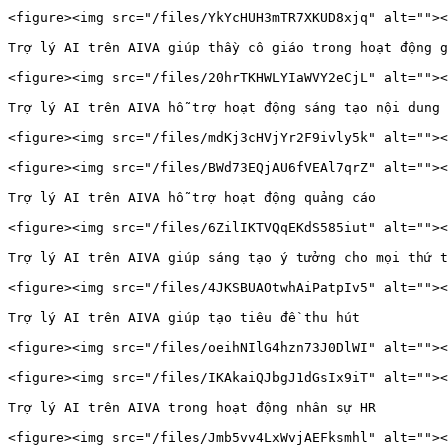
<figure><img src="/files/YkYcHUH3mTR7XKUD8xjq" alt=""><
Trợ lý AI trên AIVA giúp thầy cô giáo trong hoạt động g
<figure><img src="/files/20hrTKHWLYIaWVY2eCjL" alt=""><
Trợ lý AI trên AIVA hỗ trợ hoạt động sáng tạo nội dung 
<figure><img src="/files/mdKj3cHVjYr2F9ivly5k" alt=""><
<figure><img src="/files/BWd73EQjAU6fVEAl7qrZ" alt=""><
Trợ lý AI trên AIVA hỗ trợ hoạt động quảng cáo

<figure><img src="/files/6ZilIKTVQqEKdS585iut" alt=""><
Trợ lý AI trên AIVA giúp sáng tạo ý tưởng cho mọi thứ t
<figure><img src="/files/4JKSBUAOtwhAiPatpIv5" alt=""><
Trợ lý AI trên AIVA giúp tạo tiêu đề thu hút

<figure><img src="/files/oeihNIlG4hzn73J0DlWI" alt=""><
<figure><img src="/files/IKAkaiQJbgJ1dGsIx9iT" alt=""><
Trợ lý AI trên AIVA trong hoạt động nhân sự HR

<figure><img src="/files/Jmb5vv4LxWvjAEFksmhl" alt=""><