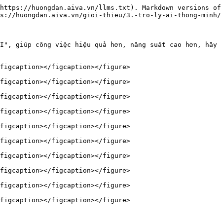
https://huongdan.aiva.vn/llms.txt). Markdown versions of
s://huongdan.aiva.vn/gioi-thieu/3.-tro-ly-ai-thong-minh/
I", giúp công việc hiệu quả hơn, năng suất cao hơn, hãy 
figcaption></figcaption></figure>

figcaption></figcaption></figure>

figcaption></figcaption></figure>

figcaption></figcaption></figure>

figcaption></figcaption></figure>

figcaption></figcaption></figure>

figcaption></figcaption></figure>

figcaption></figcaption></figure>

figcaption></figcaption></figure>

figcaption></figcaption></figure>
