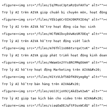
<figure><img src="/files/Iq7MsoC3ptaRzQsFAXTa" alt=""><
Trợ lý AI trên AIVA giúp chuẩn bị chuyên môn, hoạt động
<figure><img src="/files/YEb1q6CrOIHJ0KPXIE4q" alt=""><
Trợ lý AI trên AIVA hỗ trợ hoạt động của học sinh

<figure><img src="/files/HCfbNIbvybVwNzUR7DEq" alt=""><
Trợ lý AI trên AIVA hỗ trợ hoạt động viết lách

<figure><img src="/files/m76Thl1sU66tvrqxCtxK" alt=""><
Trợ lý AI trên AIVA giúp phát triển hoạt động kinh doan
<figure><img src="/files/HWamSn2YYs8RCPMqOUmH" alt=""><
Trợ lý AI hỗ trợ hoạt động Marketing trên AIVA&#x20;

<figure><img src="/files/H1YzVLbf56DfK0Vyeg8g" alt=""><
Trợ lý AI hỗ trợ bán hàng trên AIVA&#x20;

<figure><img src="/files/oUJJCjoV9JjAkdIwV2w6" alt=""><
Trợ lý AI giúp tạo kịch bản cho video trên AIVA&#x20;
