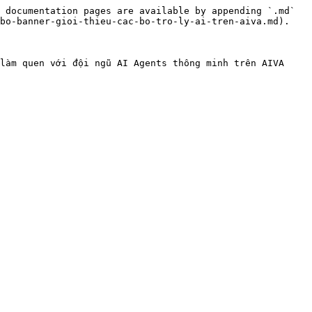
 documentation pages are available by appending `.md` 
bo-banner-gioi-thieu-cac-bo-tro-ly-ai-tren-aiva.md).

làm quen với đội ngũ AI Agents thông minh trên AIVA 