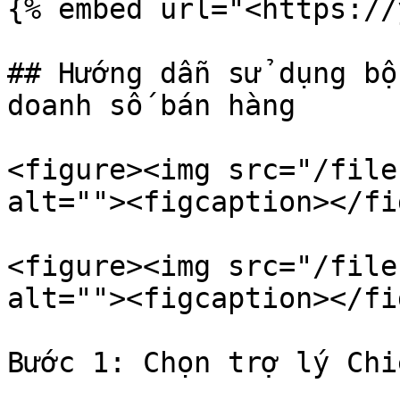
{% embed url="<https://
## Hướng dẫn sử dụng bộ
doanh số bán hàng

<figure><img src="/file
alt=""><figcaption></fi
<figure><img src="/file
alt=""><figcaption></fi
Bước 1: Chọn trợ lý Chi