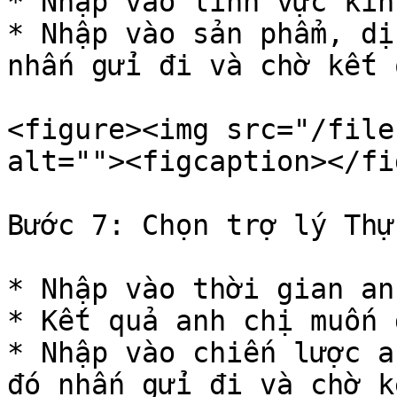
* Nhập vào lĩnh vực kin
* Nhập vào sản phẩm, dị
nhấn gửi đi và chờ kết q
<figure><img src="/file
alt=""><figcaption></fi
Bước 7: Chọn trợ lý Thự
* Nhập vào thời gian an
* Kết quả anh chị muốn 
* Nhập vào chiến lược a
đó nhấn gửi đi và chờ k