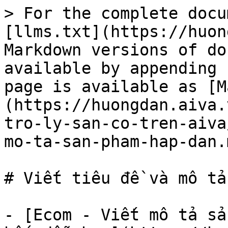
> For the complete docu
[llms.txt](https://huon
Markdown versions of do
available by appending 
page is available as [M
(https://huongdan.aiva.
tro-ly-san-co-tren-aiva
mo-ta-san-pham-hap-dan.m
# Viết tiêu đề và mô tả
- [Ecom - Viết mô tả sả