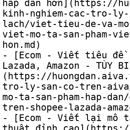
hấp dẫn hơn](https://hu
kinh-nghiem-cac-tro-ly-
lach/viet-tieu-de-va-mo
viet-mo-ta-san-pham-vie
hon.md)

- [Ecom - Viết tiêu đề 
Lazada, Amazon - TÙY BI
(https://huongdan.aiva.
tro-ly-san-co-tren-aiva
mo-ta-san-pham-hap-dan/
tren-shopee-lazada-amaz
- [Ecom - Viết lại mô t
thuật đỉnh cao](https:/