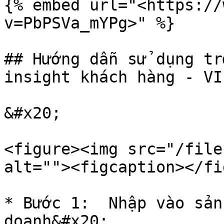
{% embed url="<https://
v=PbPSVa_mYPg>" %}

## Hướng dẫn sử dụng tr
insight khách hàng - VIP
&#x20;

<figure><img src="/file
alt=""><figcaption></fi
* Bước 1:  Nhập vào sản
doanh&#x20;
