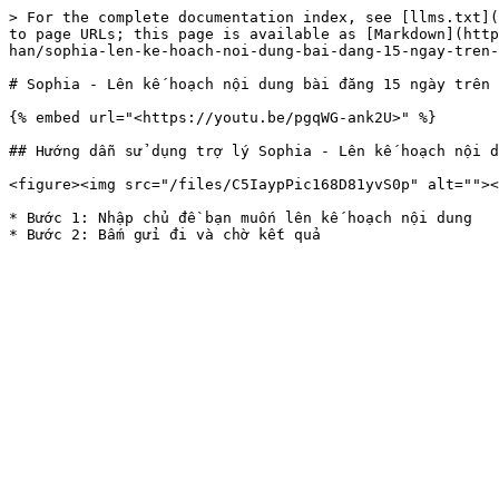
> For the complete documentation index, see [llms.txt](
to page URLs; this page is available as [Markdown](http
han/sophia-len-ke-hoach-noi-dung-bai-dang-15-ngay-tren-
# Sophia - Lên kế hoạch nội dung bài đăng 15 ngày trên 
{% embed url="<https://youtu.be/pgqWG-ank2U>" %}

## Hướng dẫn sử dụng trợ lý Sophia - Lên kế hoạch nội d
<figure><img src="/files/C5IaypPic168D81yvS0p" alt=""><
* Bước 1: Nhập chủ đề bạn muốn lên kế hoạch nội dung
