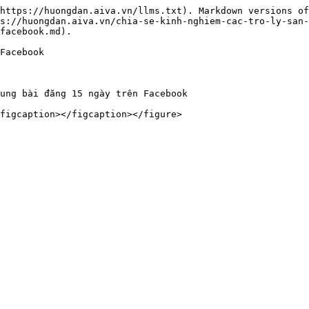
https://huongdan.aiva.vn/llms.txt). Markdown versions of
s://huongdan.aiva.vn/chia-se-kinh-nghiem-cac-tro-ly-san
facebook.md).

Facebook

ung bài đăng 15 ngày trên Facebook

figcaption></figcaption></figure>
