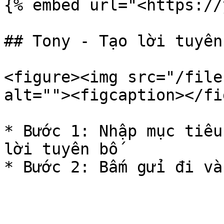
{% embed url="<https://
## Tony - Tạo lời tuyên
<figure><img src="/file
alt=""><figcaption></fi
* Bước 1: Nhập mục tiêu
lời tuyên bố
