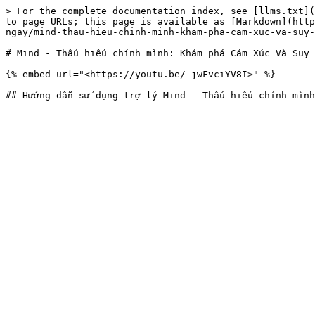
> For the complete documentation index, see [llms.txt](
to page URLs; this page is available as [Markdown](http
ngay/mind-thau-hieu-chinh-minh-kham-pha-cam-xuc-va-suy-
# Mind - Thấu hiểu chính mình: Khám phá Cảm Xúc Và Suy 
{% embed url="<https://youtu.be/-jwFvciYV8I>" %}
