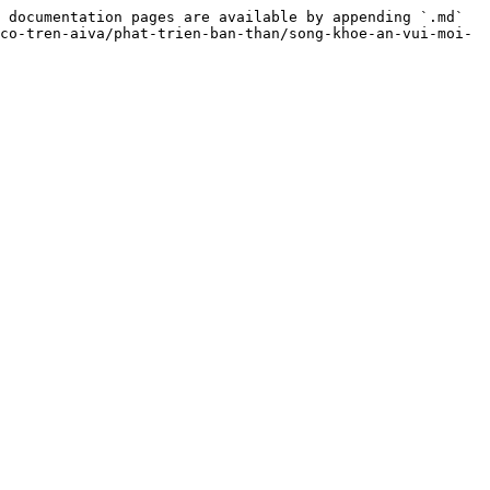
 documentation pages are available by appending `.md` 
co-tren-aiva/phat-trien-ban-than/song-khoe-an-vui-moi-