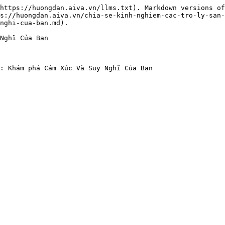
https://huongdan.aiva.vn/llms.txt). Markdown versions of
s://huongdan.aiva.vn/chia-se-kinh-nghiem-cac-tro-ly-san-
nghi-cua-ban.md).

Nghĩ Của Bạn
