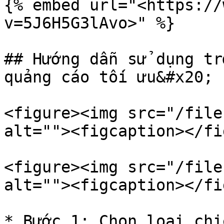
{% embed url="<https://
v=5J6H5G3lAvo>" %}

## Hướng dẫn sử dụng tr
quảng cáo tối ưu&#x20;

<figure><img src="/file
alt=""><figcaption></fi
<figure><img src="/file
alt=""><figcaption></fi
* Bước 1: Chọn loại chi