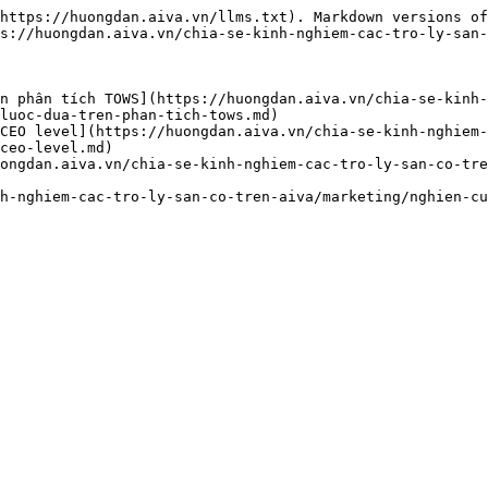
https://huongdan.aiva.vn/llms.txt). Markdown versions of
s://huongdan.aiva.vn/chia-se-kinh-nghiem-cac-tro-ly-san-
n phân tích TOWS](https://huongdan.aiva.vn/chia-se-kinh
luoc-dua-tren-phan-tich-tows.md)

CEO level](https://huongdan.aiva.vn/chia-se-kinh-nghiem-
ceo-level.md)

ongdan.aiva.vn/chia-se-kinh-nghiem-cac-tro-ly-san-co-tr