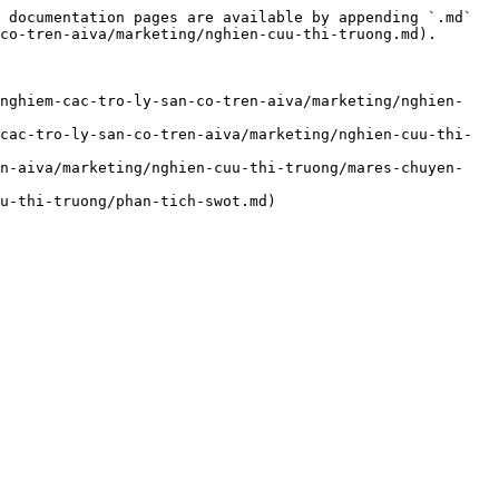
 documentation pages are available by appending `.md` 
co-tren-aiva/marketing/nghien-cuu-thi-truong.md).

-nghiem-cac-tro-ly-san-co-tren-aiva/marketing/nghien-
cac-tro-ly-san-co-tren-aiva/marketing/nghien-cuu-thi-
en-aiva/marketing/nghien-cuu-thi-truong/mares-chuyen-