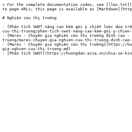
> For the complete documentation index, see [llms.txt](
to page URLs; this page is available as [Markdown](http
# Nghiên cứu thị trường

- [Phân tích SWOT nâng cao kèm gợi ý chiến lược dựa trê
cuu-thi-truong/phan-tich-swot-nang-cao-kem-goi-y-chien-
- [Mares - Chuyên gia nghiên cứu thị trường đỉnh cao - 
truong/mares-chuyen-gia-nghien-cuu-thi-truong-dinh-cao-
- [Mares - Chuyên gia nghiên cứu thị trường](https://hu
gia-nghien-cuu-thi-truong.md)
