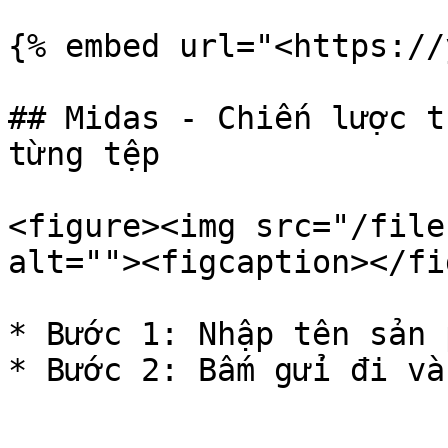
{% embed url="<https://
## Midas - Chiến lược t
từng tệp

<figure><img src="/file
alt=""><figcaption></fi
* Bước 1: Nhập tên sản 