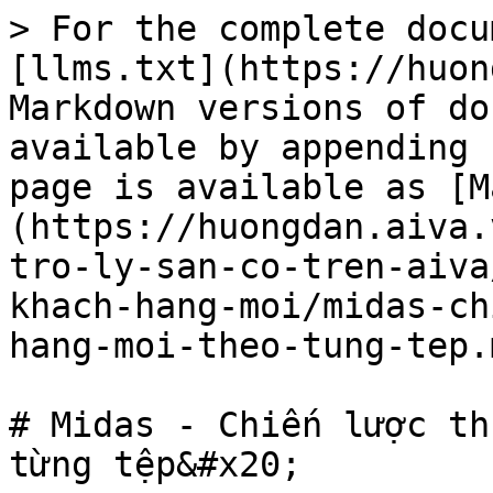
> For the complete docu
[llms.txt](https://huon
Markdown versions of do
available by appending 
page is available as [M
(https://huongdan.aiva.
tro-ly-san-co-tren-aiva
khach-hang-moi/midas-ch
hang-moi-theo-tung-tep.m
# Midas - Chiến lược th
từng tệp&#x20;
