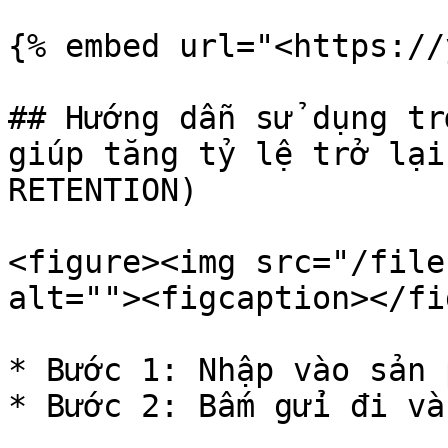
{% embed url="<https://
## Hướng dẫn sử dụng tr
giúp tăng tỷ lệ trở lại
RETENTION)

<figure><img src="/file
alt=""><figcaption></fi
* Bước 1: Nhập vào sản 