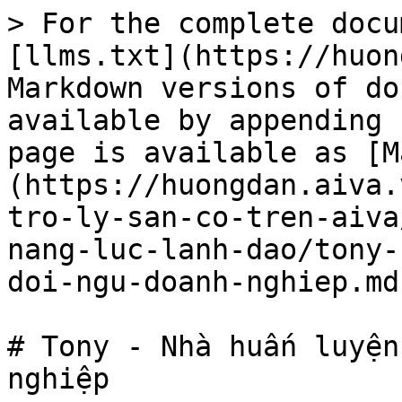
> For the complete docu
[llms.txt](https://huon
Markdown versions of do
available by appending 
page is available as [M
(https://huongdan.aiva.
tro-ly-san-co-tren-aiva
nang-luc-lanh-dao/tony-
doi-ngu-doanh-nghiep.md)
# Tony - Nhà huấn luyện
nghiệp
