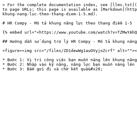
> For the complete documentation index, see [llms.txt](
to page URLs; this page is available as [Markdown](http
khung-nang-luc-theo-thang-diem-1-5.md).

# HR Compy - Mô tả khung năng lực theo thang điểm 1-5

{% embed url="<https://www.youtube.com/watch?v=TZMwYAhQ
## Hướng dẫn sử dụng trợ lý HR Compy - Mô tả khung năng
<figure><img src="/files/ZD1dewWg1auOVyjoZcrf" alt=""><
* Bước 1: Vị trí công việc bạn muốn nâng lên khung năng
* Bước 2: Nhập vào kỹ năng, năng lực bạn muốn nâng lên 