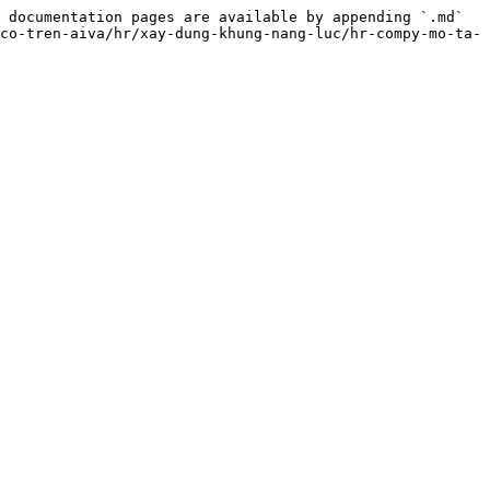
 documentation pages are available by appending `.md` 
co-tren-aiva/hr/xay-dung-khung-nang-luc/hr-compy-mo-ta-