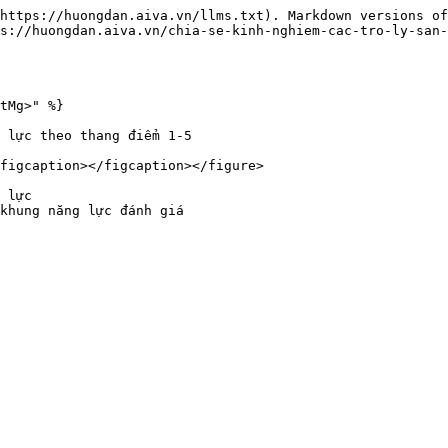
https://huongdan.aiva.vn/llms.txt). Markdown versions of
s://huongdan.aiva.vn/chia-se-kinh-nghiem-cac-tro-ly-san-
tMg>" %}

 lực theo thang điểm 1-5

figcaption></figcaption></figure>

 lực

khung năng lực đánh giá
