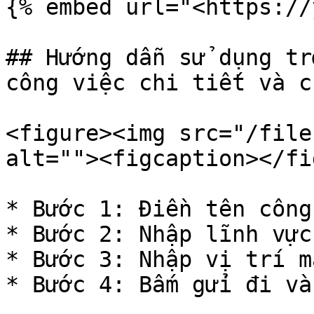
{% embed url="<https://
## Hướng dẫn sử dụng tr
công việc chi tiết và c
<figure><img src="/file
alt=""><figcaption></fi
* Bước 1: Điền tên công
* Bước 2: Nhập lĩnh vực
* Bước 3: Nhập vị trí m