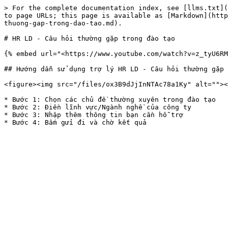
> For the complete documentation index, see [llms.txt](
to page URLs; this page is available as [Markdown](http
thuong-gap-trong-dao-tao.md).

# HR LD - Câu hỏi thường gặp trong đào tạo

{% embed url="<https://www.youtube.com/watch?v=z_tyU6RM
## Hướng dẫn sử dụng trợ lý HR LD - Câu hỏi thường gặp 
<figure><img src="/files/ox3B9dJjInNTAc78a1Ky" alt=""><
* Bước 1: Chọn các chủ đề thường xuyên trong đào tạo

* Bước 2: Điền lĩnh vực/Ngành nghề của công ty

* Bước 3: Nhập thêm thông tin bạn cần hỗ trợ
