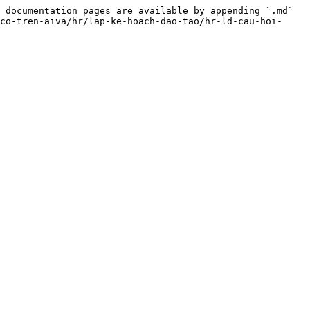
 documentation pages are available by appending `.md` 
co-tren-aiva/hr/lap-ke-hoach-dao-tao/hr-ld-cau-hoi-