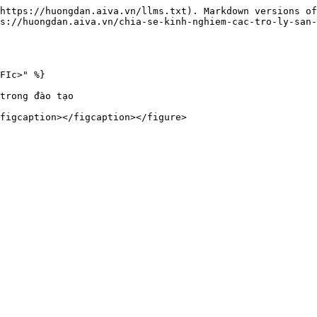
https://huongdan.aiva.vn/llms.txt). Markdown versions of
s://huongdan.aiva.vn/chia-se-kinh-nghiem-cac-tro-ly-san-
FIc>" %}

trong đào tạo

figcaption></figcaption></figure>
