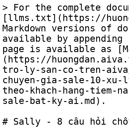
> For the complete docu
[llms.txt](https://huon
Markdown versions of do
available by appending 
page is available as [M
(https://huongdan.aiva.
tro-ly-san-co-tren-aiva
chuyen-gia-sale-10-xu-l
theo-khach-hang-tiem-na
sale-bat-ky-ai.md).

# Sally - 8 câu hỏi chố