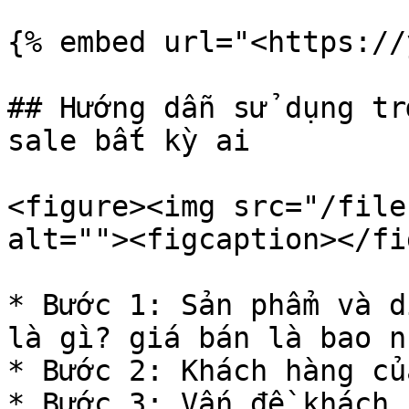
{% embed url="<https://
## Hướng dẫn sử dụng tr
sale bất kỳ ai

<figure><img src="/file
alt=""><figcaption></fi
* Bước 1: Sản phẩm và d
là gì? giá bán là bao n
* Bước 2: Khách hàng củ
* Bước 3: Vấn đề khách 